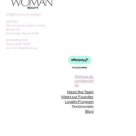
©2020 Femme formidable®
ADRESSE:
950, promenade Eagles Landing
Bureau 610
Stockbridge, Géorgie 30281
NOUS CONTACTER:
Phone 68-BE-FIERCE
Courriel
info@b2fgirls.org
Politique de
confidential
ité
Meet the Team
Meet our Founder
Loyalty Program
Testimonials
Blog