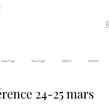
New Page
New Page
ABOUT
Portfolio
rence 24-25 mars