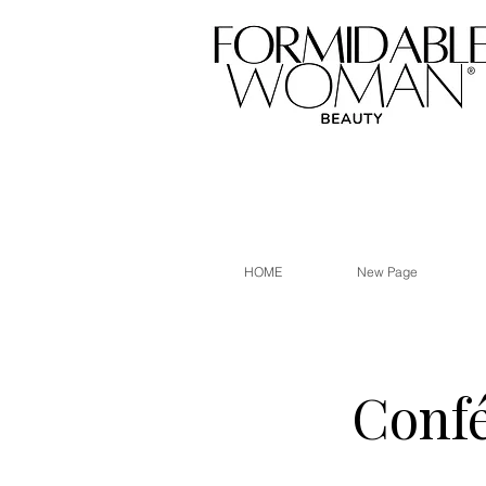
HOME
New Page
Confé