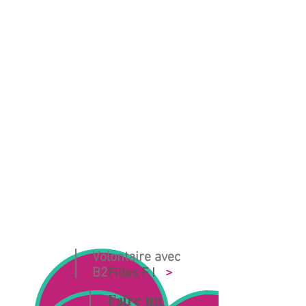
Volontaire avec
B2
>
Filles F !
Faire un