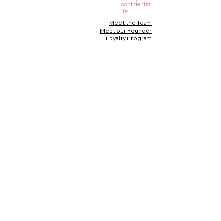
confidential
ité
Meet the Team
Meet our Founder
Loyalty Program
Testimonials
Blog