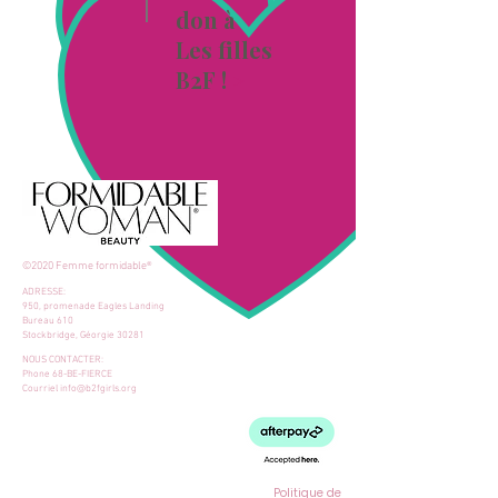
don à
Les filles
B2F !
>
©2020 Femme formidable®
ADRESSE:
950, promenade Eagles Landing
Bureau 610
Stockbridge, Géorgie 30281
NOUS CONTACTER:
Phone 68-BE-FIERCE
Courriel
info@b2fgirls.org
Politique de