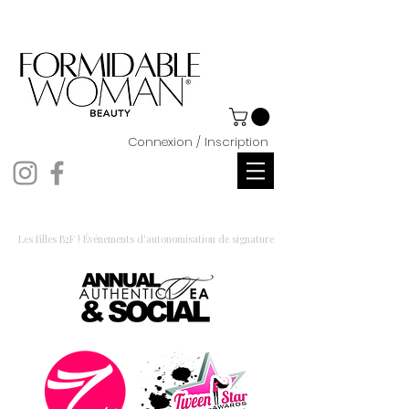
Connexion / Inscription
Les filles B2F ! Événements d'autonomisation de signature