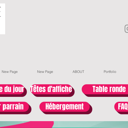
New Page
New Page
ABOUT
Portfolio
e du jour
Têtes d'affiche
Table ronde
 parrain
Hébergement
FAQ