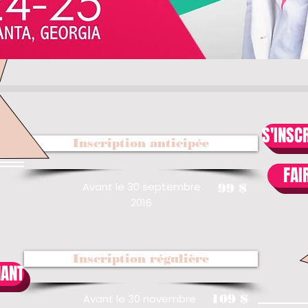
S'INSC
Inscription anticipée
FAI
Avant le 30 septembre
99 $
2016
Inscription régulière
NANT
Avant le 30 novembre
109 $